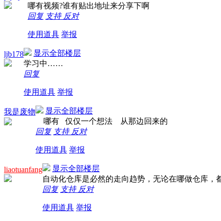
哪有视频?谁有贴出地址来分享下啊
回复
支持
反对
使用道具
举报
显示全部楼层
ljb178
学习中……
回复
使用道具
举报
显示全部楼层
我是废物
哪有 仅仅一个想法 从那边回来的
回复
支持
反对
使用道具
举报
显示全部楼层
liaotuanfang
自动化仓库是必然的走向趋势，无论在哪做仓库，
回复
支持
反对
使用道具
举报