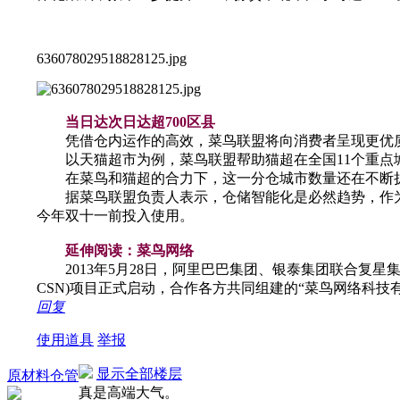
636078029518828125.jpg
当日达次日达超700区县
凭借仓内运作的高效，菜鸟联盟将向消费者呈现更优
以天猫超市为例，菜鸟联盟帮助猫超在全国11个重点城
在菜鸟和猫超的合力下，这一分仓城市数量还在不断扩大
据菜鸟联盟负责人表示，仓储智能化是必然趋势，作为
今年双十一前投入使用。
延伸阅读：菜鸟网络
2013年5月28日，阿里巴巴集团、银泰集团联合复星
CSN)项目正式启动，合作各方共同组建的“菜鸟网络科技
回复
使用道具
举报
显示全部楼层
原材料仓管
真是高端大气。