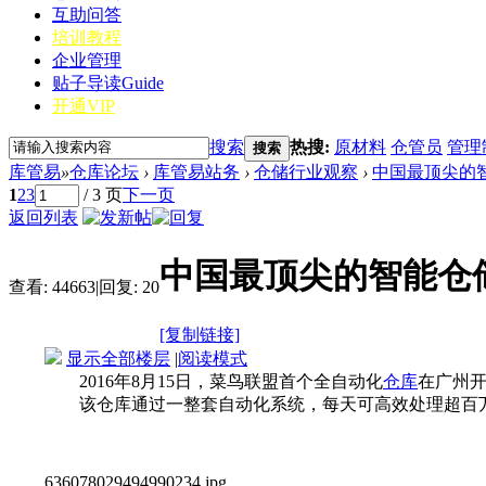
互助问答
培训教程
企业管理
贴子导读
Guide
开通VIP
搜索
热搜:
原材料
仓管员
管理
搜索
库管易
»
仓库论坛
›
库管易站务
›
仓储行业观察
›
中国最顶尖的智
1
2
3
/ 3 页
下一页
返回列表
中国最顶尖的智能仓
查看:
44663
|
回复:
20
[复制链接]
显示全部楼层
|
阅读模式
2016年8月15日，菜鸟联盟首个全自动化
仓库
在广州
该仓库通过一整套自动化系统，每天可高效处理超百万
636078029494990234.jpg