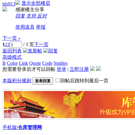
显示全部楼层
tdz813
感谢楼主分享
回复
支持
反对
使用道具
举报
下一页 »
1
2
3
/ 3 页
下一页
返回列表
高级模式
B
Color
Link
Quote
Code
Smilies
您需要登录后才可以回帖
登录
|
立即注册
本版积分规则
回帖后跳转到最后一页
发表回复
手机版
|
仓库管理网