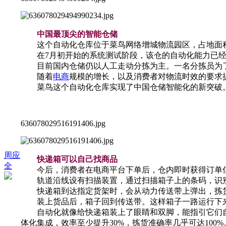
中国最顶尖的智能仓储
这个自动化仓库位于菜鸟网络增城物流园区，占地面积超
在7月初开始的系统测试阶段，该仓的自动化能力已经
目前国内仓储仍以人工走动分拣为主。一名分拣员为了
随着
电商
规模的增长，以及消费者对物流时效的要求
菜鸟这个自动化仓库实现了中国仓储智能化的新突破
636078029516191406.jpg
周应
快递箱可以自己找商品
全
今后，消费者在电商平台下单后，仓内即时获得订单信
轨道沿线设有扫描装置，通过扫描箱子上的条码，识别
快递箱到达指定货架时，会从动力传送带上弹出，拣货
装上货品后，箱子回到传送带。这样箱子一路运行下来
自动化就像给快递箱装上了眼睛和双脚，能指引它们自
体化集成，效率至少提升30%，拣货准确率几乎可达100%